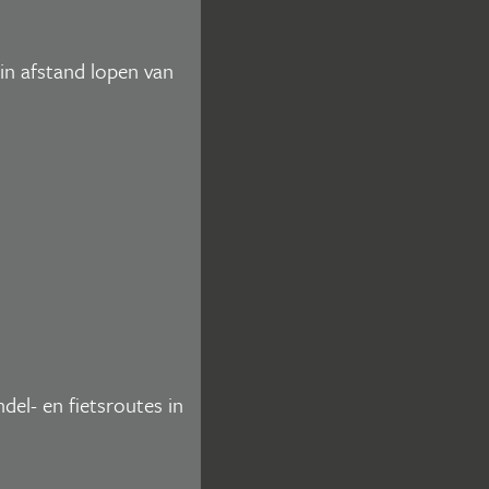
min afstand lopen van
el- en fietsroutes in