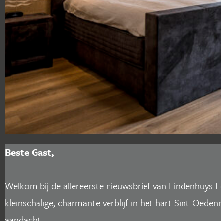
Beste Gast,
Welkom bij de allereerste nieuwsbrief van Lindenhuys L
kleinschalige, charmante verblijf in het hart Sint-Oed
aandacht.