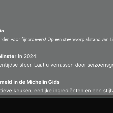
io
worden voor fijnproevers! Op een steenworp afstand van 
linster
in 2024!
entijdse sfeer. Laat u verrassen door seizoens
meld in de Michelin Gids
eve keuken, eerlijke ingrediënten en een stijlvo