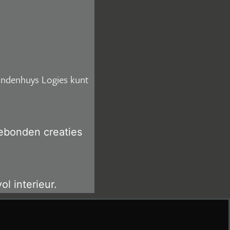
Lindenhuys Logies kunt
gebonden creaties
l interieur.