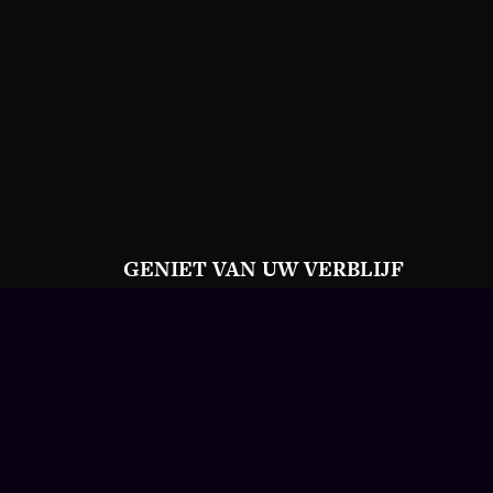
GENIET VAN UW VERBLIJF
endijk 5
-Oedenrode
46023000
emene voorwaarden