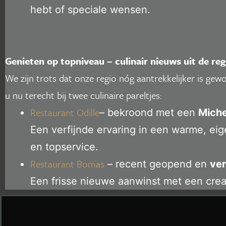
hebt of speciale wensen.
Genieten op topniveau – culinair nieuws uit de reg
We zijn trots dat onze regio nóg aantrekkelijker is ge
u nu terecht bij twee culinaire pareltjes:
Restaurant Odille
– bekroond met een
Miche
Een verfijnde ervaring in een warme, eig
en topservice.
Restaurant Bomas
– recent geopend en
ver
Een frisse nieuwe aanwinst met een creati